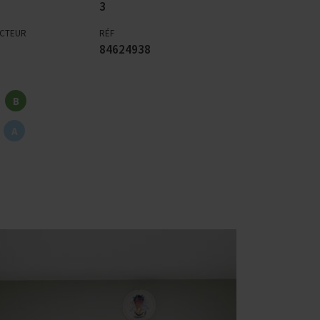
3
ECTEUR
RÉF
84624938
B
A