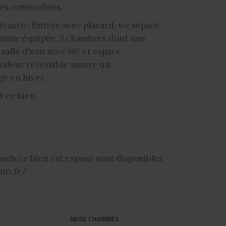
des commodités.
ivante : Entrée avec placard, wc séparé,
uisine équipée, 3 chambres dont une
, salle d'eau avec Wc et espace
aleur réversible assure un
ge en hiver.
t ce bien.
uels ce bien est exposé sont disponibles
ouv.fr/
NB DE CHAMBRES