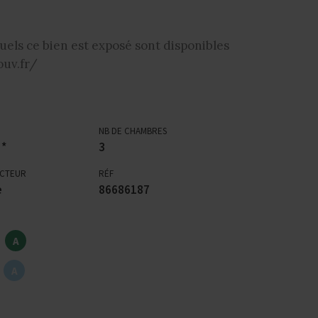
uels ce bien est exposé sont disponibles
ouv.fr/
NB DE CHAMBRES
 *
3
ECTEUR
RÉF
e
86686187
A
A