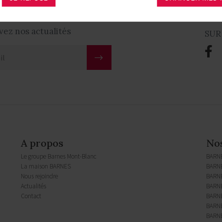
 inscrivez-vous à notre
BAR
vez nos actualités
SUR
A propos
No
Le groupe Barnes Mont-Blanc
BARN
La maison BARNES
BARNE
Nous rejoindre
BARN
Actualités
BARNE
Contact
BARNE
BARNE
BARNE