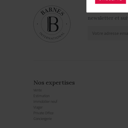
Restez informés !
newsletter et sui
Nos expertises
Vente
Estimation
Immobilier neuf
Viager
Private Office
Conciergerie