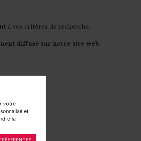
 à vos critères de recherche.
ment diffusé sur notre site web.
r votre
sonnalisé et
ndre la
PRÉFÉRENCES