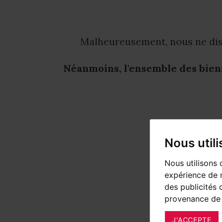
Malheureusement, nous ne dis
Néanmoins, l'ensemble des biens
Nous util
Nous utilisons 
expérience de n
des publicités 
provenance de 
J'ACCEPTE