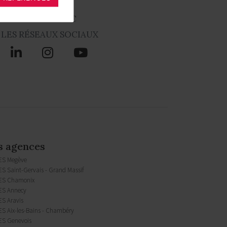
NES MONT-BLANC
 LES RÉSEAUX SOCIAUX
s agences
ES Megève
S Saint-Gervais - Grand Massif
ES Chamonix
S Annecy
S Aravis
S Aix-les-Bains - Chambéry
S Genevois