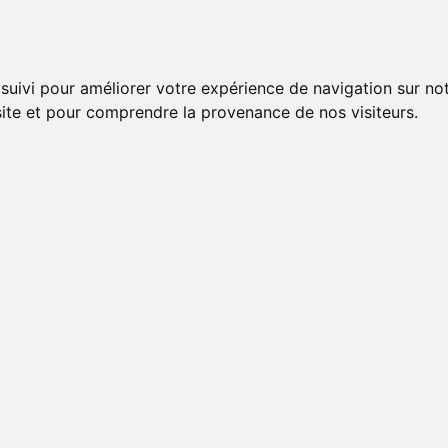
 suivi pour améliorer votre expérience de navigation sur no
 site et pour comprendre la provenance de nos visiteurs.
Demande de réservation
APPARTEMENT NUBUCK
arrivée
Date de départ
Prénom
Téléphone